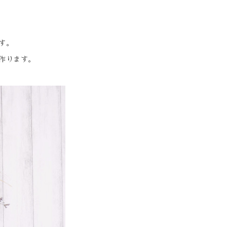
す。
作ります。