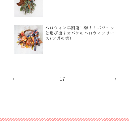
ハロウィン早割第二弾！！ポワ～ン
と飛び出すオバケのハロウィンリー
ス(ツガの実）
17